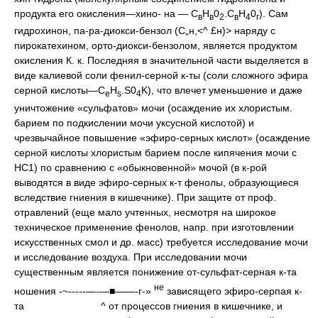
продукта его окисления—хино- на — С
Н
0
.С
Н
0
). Сам
в
в
2
в
4
г
гидрохинон, па-ра-диокси-бензол (С„н,<^ £н)> наряду с
пирокатехином, орто-диокси-бензолом, является продуктом
окисления К. к. Последняя в значительной части выделяется в
виде калиевой соли фенил-серной к-ты (соли сложного эфира
серной кислоты—C
H
.S0
K), что влечет уменьшение и даже
e
s
4
уничтожение «сульфатов» мочи (осаждение их хлористым.
барием по подкислении мочи уксусной кислотой) и
чрезвычайное повышение «эфиро-серных кислот» (осаждение
серной кислоты хлористым барием после кипячения мочи с
НС1) по сравнению с «обыкновенной» мочой (в к-рой
выводятся в виде эфиро-серных к-т фенолы, образующиеся
вследствие гниения в кишечнике). При защите от проф.
отравлений (еще мало учтенных, несмотря на широкое
техническое применение фенолов, напр. при изготовлении
искусственных смол и др. масс) требуется исследование мочи
и исследование воздуха. При исследовании мочи
существенным является понижение от-
сульфат-серная к-та
не
ношения -~-----—
-—■
——-г-»
зависящего эфиро-серпая к-
та
^ от процессов гниения в кишечнике, и