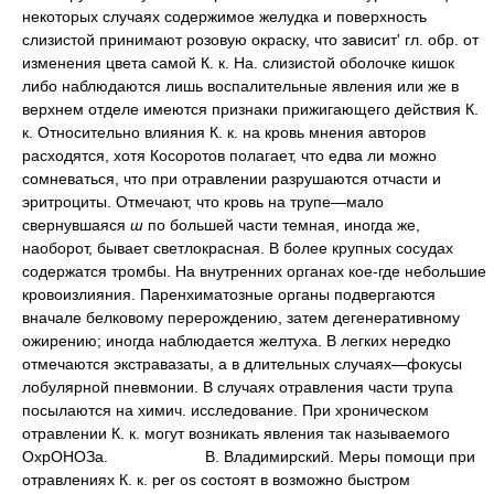
некоторых случаях содержимое желудка и поверхность
слизистой принимают розовую окраску, что зависит' гл. обр. от
изменения цвета самой К. к. На. слизистой оболочке кишок
либо наблюдаются лишь воспалительные явления или же в
верхнем отделе имеются признаки прижигающего действия К.
к. Относительно влияния К. к. на кровь мнения авторов
расходятся, хотя Косоротов полагает, что едва ли можно
сомневаться, что при отравлении разрушаются отчасти и
эритроциты. Отмечают, что кровь на трупе—мало
свернувшаяся
ш
по большей части темная, иногда же,
наоборот, бывает светлокрасная. В более крупных сосудах
содержатся тромбы. На внутренних органах кое-где небольшие
кровоизлияния. Паренхиматозные органы подвергаются
вначале белковому перерождению, затем дегенеративному
ожирению; иногда наблюдается желтуха. В легких нередко
отмечаются экстравазаты, а в длительных случаях—фокусы
лобулярной пневмонии. В случаях отравления части трупа
посылаются на химич. исследование. При хроническом
отравлении К. к. могут возникать явления так называемого
ОхрОНОЗа.
В. Владимирский. Меры помощи при
отравлениях К. к. per os состоят в возможно быстром