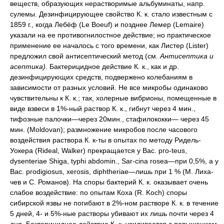
веществ, образующих нерастворимые альбуминаты, напр.
сулемы. Дезинфицирующее свойство К. к. стало известным с
1859 г., когда Лебёф (Le Boeuf) и позднее Лемер (Lemaire)
указали на ее противогнилостное действие; но практическое
применение ее началось с того времени, как Листер (Lister)
предложил свой антисептический метод (см.
Антисептика и
асептика).
Бактерицидное действие К. к., как и др.
дезинфицирующих средств, подвержено колебаниям в
зависимости от разных условий. Не все микробы одинаково
чувствительны к К. к.; так, холерные вибрионы, помещенные в
виде взвеси в 1%-ный раствор К. к., гибнут через 4 мин.,
тифозные палочки—через 20мин., стафилококки— через 45
мин. (Moldovan); размножение микробов после часового
воздействия раствора К. к-ты в опытах по методу Ридель-
Уокера (Rideal, Walker) прекращается у Вас. рго-teus,
dysenteriae Shiga, typhi abdomin., Sar-cina rosea—при 0,5%, а у
Вас. prodigiosus, xerosis, diphtheriae—лишь при 1 % (M. Лиха-
чев и С. Романов). На споры бактерий К. к. оказывает очень
слабое воздействие: по опытам Коха (R. Koch) споры
сибирской язвы не погибают в 2%-ном растворе К. к. в течение
5 дней, 4- и 5%-ные растворы убивают их лишь почти через 4
дня. Бактерицидное действие К. к. усиливается с повышением