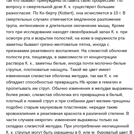
так что бывают принуждены оставить свою профессию. По
вопросу о смертельной дозе К. к. существуют большие
разногласия. По Ко-берту (Kobert), она исчисляется в 10 г. В
смертельных случаях отмечается медленное разложение
трупа, интенсивное и длительное окоченение мышц. Кроме
того при исследовании находят своеобразный запах К. к. при
осмотре рта и вскрытии полостей; на коже в окружности рта
заметны бывают грязно-желтоватые пятна, иногда с
признаками реактивного воспаления. На слизистой оболочке
полости рта, пищевода, в зависимости от концентрации
раствора К. к., заметны белые, иногда почти молочно-белые
струпья, плотноватые наощупь. Такой же цвет имеет
измененная слизистая оболочка желудка, так как К. к. не
обладает способностью превращать НЬ крови в гематин и
пропитывать им струп. Обычно изменения в желудке выражены
более резко, слизистая оболочка его превращена в белый,
плотный и ломкий струп и при сгибании дает мелкие-трещины
подобно старым каучуковым пластинкам; нередки также
кровоизлияния и реактивная краснота в различной степени. В
части случаев некротич. изменения выражены только на
складках слизистой желудка. При употреблении неочищенной
К. к. струпья могут быть окрашены в б. или м. буроватый цвет. В