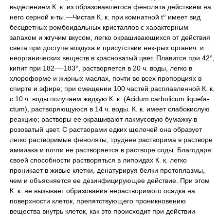
выделением К. к. из образовавшегося фенолята действием на
него серной к-ты.—Чистая К. к. при комнатной t° имеет вид
бесцветных ромбоидальных кристаллов с характерным
запахом и жгучим вкусом, легко окрашивающихся от действия
света при доступе воздуха и присутствии нек-рых органич. и
неорганических веществ в красноватый цвет. Плавится при 42°,
кипит при 182—-183°, растворяется в 20 ч. воды, легко в
хлороформе и жирных маслах, почти во всех пропорциях в
спирте и эфире; при смещении 100 частей расплавленной К. к.
с 10 ч. воды получаем жидкую К. к. (Acidum carbolicum liquefa-
ctum), растворяющуюся в 14 ч. воды. К. к. имеет слабокислую
реакцию; растворы ее окрашивают лакмусовую бумажку в
розоватый цвет. С растворами едких щелочей она образует
легко растворимые феноляты; труднее растворима в растворе
аммиака и почти не растворяется в растворе соды. Благодаря
своей способности растворяться в липоидах К. к. легко
проникает в живые клетки, денатурируя белки протоплазмы,
чем и объясняется ее дезинфицирующее действие. При этом
К. к. не вызывает образования нерастворимого осадка на
поверхности клеток, препятствующего проникновению
вещества внутрь клеток, как это происходит при действии