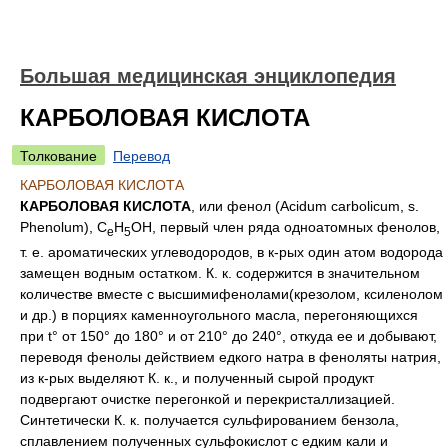
Большая медицинская энциклопедия
КАРБОЛОВАЯ КИСЛОТА
Толкование
Перевод
КАРБОЛОВАЯ КИСЛОТА
КАРБОЛОВАЯ КИСЛОТА
, или фенол (Acidum carbolicum, s.
Phenolum), C
H
OH, первый член ряда одноатомных фенолов,
e
5
т. е. ароматических углеводородов, в к-рых один атом водорода
замещен водным остатком. К. к. содержится в значительном
количестве вместе с высшимифенолами(крезолом, ксиленолом
и др.) в порциях каменноугольного масла, перегоняющихся
при t° от 150° до 180° и от 210° до 240°, откуда ее и добывают,
переводя фенолы действием едкого натра в феноляты натрия,
из к-рых выделяют К. к., и полученный сырой продукт
подвергают очистке перегонкой и перекристаллизацией.
Синтетически К. к. получается сульфированием бензола,
сплавлением полученных сульфокислот с едким кали и