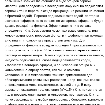
повышение количества фенолов в виде эфиров серной
кислоты. Для определения последних мочу сильно подкисляют
серной к-той и перегоняют (до прекращения реакции на фенол
с бромной водой). Перегон подщелачивают содой, повторно
извлекают эфиром, пока остаток по испарении эфира не будет
давать реакций на фенолы. Эфир испаряют и в остатке
определяют К. к. бромометри-чески, как выше описано, или
колориметрически, переводя фенол в индофенол при помощи
анилина и гипохлорита в присутствии аммиака. Для
определения фенола в воздухе последний просасывается при
помощи аспиратора (см.
Яды,
изолирование) через склянки с
раствором едкого натра. Затем содержимое склянок сливается,
жидкость подкисляется, снова подщелачивается содой,
извлекается повторно эфиром, и по испарении эфира К. к.
количественно определяется, как выше описано.
А.
Степанов. К. к. в микроскопич. технике применяется для
обеззараживания различных растворов, напр. нек-рых красок,
инфекционных масс, желатиновых смесей и т. д. В виду
высокого показателя преломления (п°=1,54) К. к. применяется
и для просветления макро- и микроскоп, препаратов. К. к-та
легко смешивается в любых пропорциях с бензолом, ксилолом
и эфирными маслами и при этом понижает чувствительность