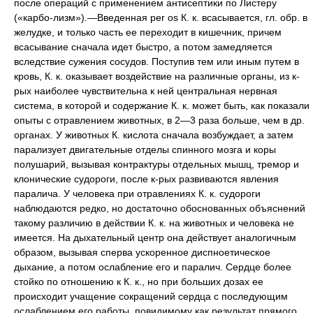
после операций с применением антисептики по Листеру
(«карбо-лизм»).—Введенная per os К. к. всасывается, гл. обр. в
желудке, и только часть ее переходит в кишечник, причем
всасывание сначала идет быстро, а потом замедляется
вследствие сужения сосудов. Поступив тем или иным путем в
кровь, К. к. оказывает воздействие на различные органы, из к-
рых наиболее чувствительна к ней центральная нервная
система, в которой и содержание К. к. может быть, как показали
опыты с отравлением животных, в 2—3 раза больше, чем в др.
органах. У животных К. кислота сначала возбуждает, а затем
парализует двигательные отделы спинного мозга и коры
полушарий, вызывая контрактуры отдельных мышц, тремор и
клонические судороги, после к-рых развиваются явления
паралича. У человека при отравлениях К. к. судороги
наблюдаются редко, но достаточно обоснованных объяснений
такому различию в действии К. к. на животных и человека не
имеется. На дыхательный центр она действует аналогичным
образом, вызывая сперва ускоренное диспноетическое
дыхание, а потом ослабление его и паралич. Сердце более
стойко по отношению к К. к., но при больших дозах ее
происходит учащение сокращений сердца с последующим
ослаблением его работы, повидимому как результат прямого