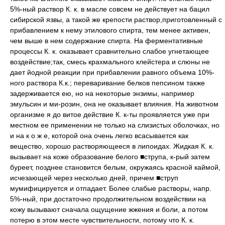
5%-ный раствор К. к. в масле совсем не действует на бацил
сибирской язвы, а такой же крепости раствор,приготовленный с
прибавлением к нему этилового спирта, тем менее активен,
чем выше в нем содержание спирта. На ферментативные
процессы К. к. оказывает сравнительно слабое угнетающее
воздействие;так, смесь крахмального клейстера и слюны не
дает йодной реакции при прибавлении равного объема 10%-
ного раствора К.к.; переваривание белков пепсином также
задерживается ею, но на некоторые энзимы, например
эмульсин и ми-розин, она не оказывает влияния. На животном
организме я до витое действие К. к-ты проявляется уже при
местном ее применении не только на слизистых оболочках, но
и на к о ж е, которой она очень легко всасывается как
вещество, хорошо растворяющееся в липоидах. Жидкая К. к.
вызывает на коже образование белого ■струпа, к-рый затем
буреет, позднее становится белым, окружаясь красной каймой,
исчезающей через несколько дней, причем ■струп
мумифицируется и отпадает. Более слабые растворы, напр.
5%-ный, при достаточно продолжительном воздействии на
кожу вызывают сначала ощущение жжения и боли, а потом
потерю в этом месте чувствительности, потому что К. к.