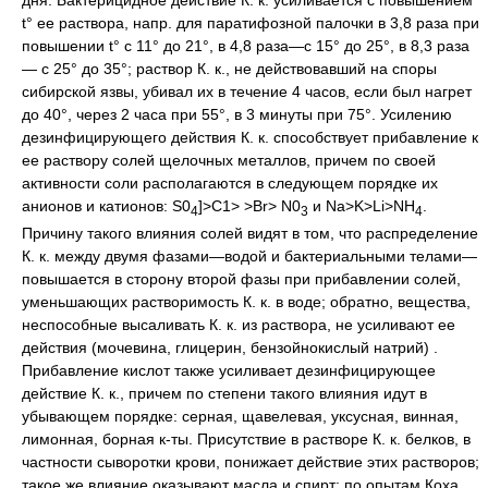
t° ее раствора, напр. для паратифозной палочки в 3,8 раза при
повышении t° с 11° до 21°, в 4,8 раза—с 15° до 25°, в 8,3 раза
— с 25° до 35°; раствор К. к., не действовавший на споры
сибирской язвы, убивал их в течение 4 часов, если был нагрет
до 40°, через 2 часа при 55°, в 3 минуты при 75°. Усилению
дезинфицирующего действия К. к. способствует прибавление к
ее раствору солей щелочных металлов, причем по своей
активности соли располагаются в следующем порядке их
анионов и катионов: S0
]>C1> >Br> N0
и Na>K>Li>NH
.
4
3
4
Причину такого влияния солей видят в том, что распределение
К. к. между двумя фазами—водой и бактериальными телами—
повышается в сторону второй фазы при прибавлении солей,
уменьшающих растворимость К. к. в воде; обратно, вещества,
неспособные высаливать К. к. из раствора, не усиливают ее
действия (мочевина, глицерин, бензойнокислый натрий) .
Прибавление кислот также усиливает дезинфицирующее
действие К. к., причем по степени такого влияния идут в
убывающем порядке: серная, щавелевая, уксусная, винная,
лимонная, борная к-ты. Присутствие в растворе К. к. белков, в
частности сыворотки крови, понижает действие этих растворов;
такое же влияние оказывают масла и спирт: по опытам Коха