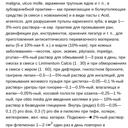
maligna, ulcus molle, заражении трупным ядом и т. п.; в
зубоврачебной практике— как прижигающее и болеутоляющее
средство (в смеси с новокаином) и в виде пасты с Acid,
arsenicos. для разрушения пульпы кариозного зуба; в виде 1—
3%-ного раствора—в хир. практике для промывания ран,
дезинфекции рук, инструментов, хранения лигатур и т. п., для
приготовления антисептического перевязочного материала:
ваты (5-и 10%-ная К. к.) и марли (10%-ная); при кожных
заболеваниях—чесотке, хрон. экземе, pityriasis, impetigo,
pruriao—4%-ный раствор для обмываний 1—3 раза в день; при
ожогах в смеси с Linimentum Calcis (1 : 30) и при обморожениях
в смеси с жиром (1 : 60); при дифтерии, гнилостном бронхите,
гангрене легких—0,5—1—5%-ный раствор для ингаляций; для
промывания мочевого пузыря при циститах—0,05—0,1 %-ный
раствор» уретры при гонорее—0,1—0,5%-ный, влагалища и
матки—0,05%-ный, носовой полости при ozaena—0,25—1 %-
ный; при otitis media для введения каплями в ухо— 10%-ный
раствор в безводном глицерине. Внутрь (редко) 0,01—0,05—
0,1 (!) pro dosi, 0,3 (!) pro die в пилюлях при тифе, холере,
метеоризме, жел.-киш. катарах. Подкожно—■ 2%-ный раствор:
3
при флегмонах 1—2
см
один раз в день повторно в