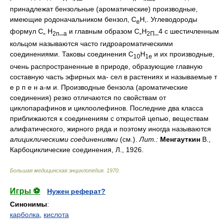
принадлежат бензольные (ароматические) производные,
имеющие родоначальником бензол, С
Н,. Углеводороды
е
формул С„ Н
_
и главным образом С„Н
_4 с шестичленным
2п
а
2П
кольцом называются часто гидроароматическими
соединениями. Таковы соединения С
Н
и их производные,
10
1е
очень распространенные в природе, образующие главную
составную часть эфирных ма- сел в растениях и называемые т
е р п е н а-м и. Производные бензола (ароматические
соединения) резко отличаются по свойствам от
циклопарафинов и циклоолефинов. Последние два класса
приближаются к соединениям с открытой цепью, веществам
алифатического, жирного ряда и поэтому иногда называются
алициклическими соединениями
(см.).
Лит.:
Менгауткин
В.,
Карбоциклические соединения, Л., 1926.
Большая медицинская энциклопедия
.
1970
.
Игры ⚽
Нужен реферат?
Синонимы
:
карболка
,
кислота