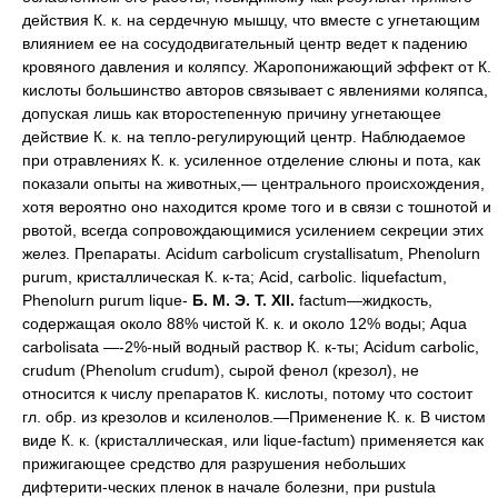
действия К. к. на сердечную мышцу, что вместе с угнетающим
влиянием ее на сосудодвигательный центр ведет к падению
кровяного давления и коляпсу. Жаропонижающий эффект от К.
кислоты большинство авторов связывает с явлениями коляпса,
допуская лишь как второстепенную причину угнетающее
действие К. к. на тепло-регулирующий центр. Наблюдаемое
при отравлениях К. к. усиленное отделение слюны и пота, как
показали опыты на животных,— центрального происхождения,
хотя вероятно оно находится кроме того и в связи с тошнотой и
рвотой, всегда сопровождающимися усилением секреции этих
желез. Препараты. Acidum carbolicum crystallisatum, Phenolurn
purum, кристаллическая К. к-та; Acid, carbolic. liquefactum,
Phenolurn purum lique-
Б. M. Э. T. XII.
factum—жидкость,
содержащая около 88% чистой К. к. и около 12% воды; Aqua
carbolisata —-2%-ный водный раствор К. к-ты; Acidum carbolic,
crudum (Phenolum crudum), сырой фенол (крезол), не
относится к числу препаратов К. кислоты, потому что состоит
гл. обр. из крезолов и ксиленолов.—Применение К. к. В чистом
виде К. к. (кристаллическая, или lique-factum) применяется как
прижигающее средство для разрушения небольших
дифтерити-ческих пленок в начале болезни, при pustula