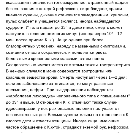
всасывания появляется головокружение, отравленный падает
без со- знания с потерей рефлексов; лицо бледное, зрачки
вначале сужены, дыхание становится замедленным, хриплым,
пульс слабеет и учащается (коляпс), иногда наблюдаются
судороги, t° тела падает до 33° и даже ниже; смерть может
наступить в течение немногих минут (иногда через 10*—12
мин. после приема К. к.). Чаще однако при более
благоприятных условиях, наряду с названными симптомами,
сознание отчасти сохраняется, и появляется рвота
беловатыми кровянистыми массами, затем понос.
Следовательно имеют место симптомы токсич. гастроэнтерита.
В нек-рых случаях в моче содержатся эритроциты или
красящие вещества крови. Смерть наступает через 1—2 дня;
если же заболевание затягивается, то могут развиться
пневмония, нефрит. При выздоровлении наблюдается
«карболовая лихорадка» неправильного типа с повышением t°
до 39° и выше. В отношении К. к. отмечают также случаи
идиосинкразии; у нек-рых опасные явления наступают от
незначительных доз. Весьма чувствительны по отношению к К.
кислоте дети и отчасти женщины. Иногда лица, имеющие
частое обращение с К.к-той, страдают экземой рук, нефрозом,