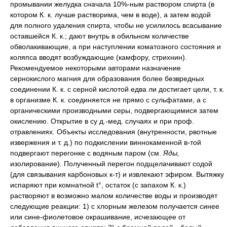
промывании желудка сначала 10%-ным раствором спирта (в
котором К. к. лучше растворима, чем в воде), а затем водой
для полного удаления спирта, чтобы не усилилось всасывание
оставшейся К. к.; дают внутрь в обильном количестве
обволакивающие, а при наступлении коматозного состояния и
коляпса вводят возбуждающие (камфору, стрихнин).
Рекомендуемое некоторыми авторами назначение
сернокислого магния для образования более безвредных
соединении К. к. с серной кислотой едва ли достигает цели, т. к.
в организме К. к. соединяется не прямо с сульфатами, а с
органическими производными серы, подвергающимися затем
окислению. Открытие в су д.-мед. случаях и при проф.
отравлениях. Объекты исследования (внутренности, рвотные
извержения и т. д.) по подкислении виннокаменной в-той
подвергают перегонке с водяным паром (см.
Яды,
изолирование). Полученный перегон подщелачивают содой
(для связывания карбоновых к-т) и извлекают эфиром. Вытяжку
испаряют при комнатной t°, остаток (с запахом К. к.)
растворяют в возможно малом количестве воды и производят
следующие реакции: 1) с хлорным железом получается синее
или сине-фиолетовое окрашивание, исчезающее от