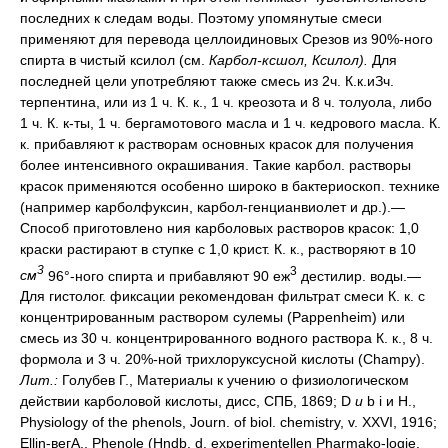
последних к следам воды. Поэтому упомянутые смеси
применяют для перевода целлоидиновых Срезов из 90%-ного
спирта в чистый ксилол (см.
Карбол-ксшол, Ксилол).
Для
последней цели употребляют также смесь из 2ч. К.к.иЗч.
терпентина, или из 1 ч. К. к., 1 ч. креозота и 8 ч. толуола, либо
1 ч. К. к-ты, 1 ч. бергамотового масла и 1 ч. кедрового масла. К.
к. прибавляют к растворам основных красок для получения
более интенсивного окрашивания. Такие карбол. растворы
красок применяются особенно широко в бактериоскоп. технике
(например карболфуксин, карбол-генцианвиолет и др.).—
Способ приготовлено ния карболовых растворов красок: 1,0
краски растирают в ступке с 1,0 крист. К. к., растворяют в 10
3
3
см
96°-ного спирта и прибавляют 90 еж
дестилир. воды.—
Для гистолог. фиксации рекомендован фильтрат смеси К. к. с
концентрированным раствором сулемы (Pappenheim) или
смесь из 30 ч. концентрированного водного раствора К. к., 8 ч.
формола и 3 ч. 20%-ной трихлоруксусной кислоты (Champy).
Лит.:
Голубев Г., Материалы к учению о физиологическом
действии карболовой кислоты, дисс, СПБ, 1869; D
и
b i и Н.,
Physiology of the phenols, Journ. of biol. chemistry, v. XXVI, 1916;
Ellin-вегА., Phenole (Hndb. d. experimentellen Pharmako-logie,