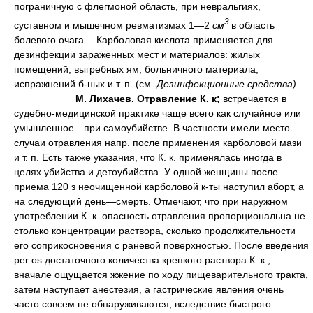
пограничную с флегмоной область, при невральгиях,
3
суставном и мышечном ревматизмах 1—2
см
в область
болевого очага.—Карболовая кислота применяется для
дезинфекции зараженных мест и материалов: жилых
помещений, выгребных ям, больничного материала,
испражнений б-ных и т. п. (см.
Дезинфекционные средства).
М. Лихачев.
Отравление К. к;
встречается в
судебно-медицинской практике чаще всего как случайное или
умышленное—при самоубийстве. В частности имели место
случаи отравления напр. после применения карболовой мази
и т. п. Есть также указания, что К. к. применялась иногда в
целях убийства и детоубийства. У одной женщины после
приема 120 з неочищенной карболовой к-ты наступил аборт, а
на следующий день—смерть. Отмечают, что при наружном
употреблении К. к. опасность отравления пропорциональна не
столько концентрации раствора, сколько продолжительности
его соприкосновения с раневой поверхностью. После введения
per os достаточного количества крепкого раствора К. к.,
вначале ощущается жжение по ходу пищеварительного тракта,
затем наступает анестезия, а гастрические явления очень
часто совсем не обнаруживаются; вследствие быстрого