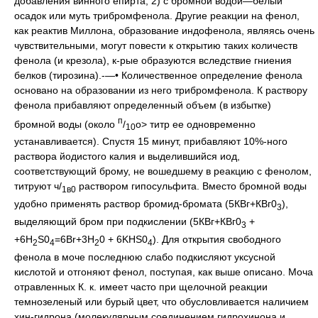
добавления винного епирта; 2) с бромной водой—белый
осадок или муть трибромфенола. Другие реакции на фенол,
как реактив Миллона, образование индофенола, являясь очень
чувствительными, могут повести к открытию таких количеств
фенола (и крезола), к-рые образуются вследствие гниения
белков (тирозина).-—• Количественное определение фенола
основано на образовании из него трибромфенола. К раствору
фенола прибавляют определенный объем (в избытке)
п
бромной воды (около
/
о> титр ее одновременно
10
устанавливается). Спустя 15 минут, прибавляют 10%-ного
раствора йодистого калия и выделившийся иод,
соответствующий брому, не вошедшему в реакцию с фенолом,
титруют ч/
раствором гипосульфита. Вместо бромной воды
1в0
удобно применять раствор бромид-бромата (5КВг+КВг0
),
3
выделяющий бром при подкислении (5КВг+КВг0
+
3
+6H
S0
=6Br+3H
0 + 6KHS0
). Для открытия свободного
2
4
2
4
фенола в моче последнюю слабо подкисляют уксусной
кислотой и отгоняют фенол, поступая, как выше описано. Моча
отравленных К. к. имеет часто при щелочной реакции
темнозеленый или бурый цвет, что обусловливается наличием
хин-гидрона (молекулярным соединением гидрохинона и