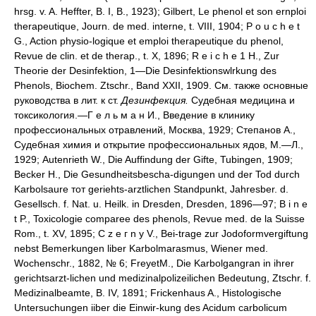
hrsg. v. A. Heffter, B. I, B., 1923); Gilbert, Le phenol et son ernploi
therapeutique, Journ. de med. interne, t. VIII, 1904; P о u с h e t
G., Action physio-logique et emploi therapeutique du phenol,
Revue de clin. et de therap., t. X, 1896; R e i с h e 1 H., Zur
Theorie der Desinfektion, 1—Die Desinfektionswlrkung des
Phenols, Biochem. Ztschr., Band XXII, 1909. См. также основные
руководства в лит. к ст.
Дезинфекция.
Судебная медицина и
токсикология.—Г е л ь м а н И., Введение в клинику
профессиональных отравлений, Москва, 1929; Степанов А.,
Судебная химия и открытие профессиональных ядов, М.—Л.,
1929; Autenrieth W., Die Auffindung der Gifte, Tubingen, 1909;
Becker H., Die Gesundheitsbescha-digungen und der Tod durch
Karbolsaure тот geriehts-arztlichen Standpunkt, Jahresber. d.
Gesellsch. f. Nat. u. Heilk. in Dresden, Dresden, 1896—97; B i n e
t P., Toxicologie comparee des phenols, Revue med. de la Suisse
Rom., t. XV, 1895; С z e г n у V., Bei-trage zur Jodoformvergiftung
nebst Bemerkungen liber Karbolmarasmus, Wiener med.
Wochenschr., 1882, № 6; FreyetM., Die Karbolgangran in ihrer
gerichtsarzt-lichen und medizinalpolizeilichen Bedeutung, Ztschr. f.
Medizinalbeamte, B. IV, 1891; Frickenhaus A., Histologische
Untersuchungen iiber die Einwir-kung des Acidum carbolicum