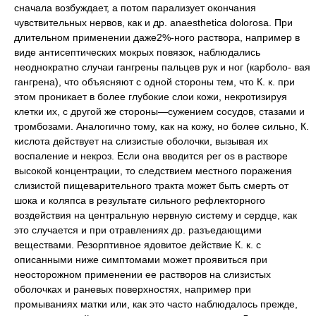
сначала возбуждает, а потом парализует окончания
чувствительных нервов, как и др. anaesthetica dolorosa. При
длительном применении даже2%-ного раствора, например в
виде антисептических мокрых повязок, наблюдались
неоднократно случаи гангрены пальцев рук и ног (карболо- вая
гангрена), что объясняют с одной стороны тем, что К. к. при
этом проникает в более глубокие слои кожи, некротизируя
клетки их, с другой же стороны—сужением сосудов, стазами и
тромбозами. Аналогично тому, как на кожу, но более сильно, К.
кислота действует на слизистые оболочки, вызывая их
воспаление и некроз. Если она вводится per os в растворе
высокой концентрации, то следствием местного поражения
слизистой пищеварительного тракта может быть смерть от
шока и коляпса в результате сильного рефлекторного
воздействия на центральную нервную систему и сердце, как
это случается и при отравлениях др. разъедающими
веществами. Резорптивное ядовитое действие К. к. с
описанными ниже симптомами может проявиться при
неосторожном применении ее растворов на слизистых
оболочках и раневых поверхностях, например при
промываниях матки или, как это часто наблюдалось прежде,