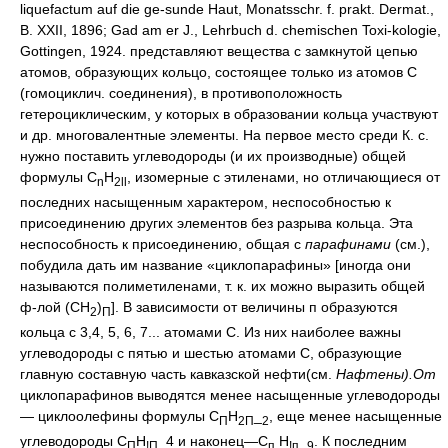
liquefactum auf die ge-sunde Haut, Monatsschr. f. prakt. Dermat.,
B. XXII, 1896; Gad am er J., Lehrbuch d. chemischen Toxi-kologie,
Gottingen, 1924. представляют вещества с замкнутой цепью
атомов, образующих кольцо, состоящее только из атомов С
(гомоциклич. соединения), в противоположность
гетероциклическим, у которых в образовании кольца участвуют
и др. многовалентные элементы. На первое место среди К. с.
нужно поставить углеводороды (и их производные) общей
формулы C
H
, изомерные с этиленами, но отличающиеся от
n
2ll
последних насыщенным характером, неспособностью к
присоединению других элементов без разрыва кольца. Эта
неспособность к присоединению, общая с
парафинами
(см.),
побудила дать им название «циклопарафины» [иногда они
называются полиметиленами, т. к. их можно выразить общей
ф-лой (СН
)
]. В зависимости от величины п образуются
2
П
кольца с 3,4, 5, 6, 7... атомами С. Из них наиболее важны
углеводороды с пятью и шестью атомами С, образующие
главную составную часть кавказской нефти(см.
Нафтены).От
циклопарафинов выводятся менее насыщенные углеводороды
— циклоолефины формулы С
Н
_
, еще менее насыщенные
П
2П
2
углеводороды С
Н
_4 и наконец—С
Н
_
. К последним
П
!П
п
!п
9